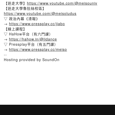
【迷走大學】
https://www.youtube.com/@meisouniv
【迷走大學魯肚絲校區】
https://www.youtube.com/@meisoludus
▽ 政治內幕《渣報》
→
https://www.pressplay.cc/jiabo
【線​上課程】
▽ HaHow平台（有六門課）
→
https://hahow.in/@lidance
▽ Pressplay平台（有五門課）
→
https://www.pressplay.cc/meiso
--
Hosting provided by SoundOn