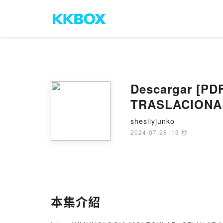
Descargar [P
TRASLACIONA
shesilyjunko
2024-07-28
·
13 秒
本集介紹