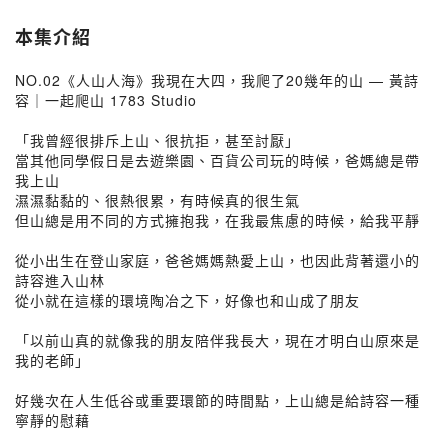
本集介紹
NO.02《人山人海》我現在大四，我爬了20幾年的山 — 黃詩
容｜一起爬山 1783 Studio
「我曾經很排斥上山、很抗拒，甚至討厭」
當其他同學假日是去遊樂園、百貨公司玩的時候，爸媽總是帶
我上山
濕濕黏黏的、很熱很累，有時候真的很生氣
但山總是用不同的方式擁抱我，在我最焦慮的時候，給我平靜
從小出生在登山家庭，爸爸媽媽熱愛上山，也因此背著還小的
詩容進入山林
從小就在這樣的環境陶冶之下，好像也和山成了朋友
「以前山真的就像我的朋友陪伴我長大，現在才明白山原來是
我的老師」
好幾次在人生低谷或重要環節的時間點，上山總是給詩容一種
寧靜的慰藉