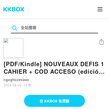
分享
[PDF/Kindle] NOUVEAUX DEFIS 1
CAHIER + COD ACCESO (edición
en francés) descargar gratis
ngoghozexaso
2024-08-03
·
10 秒
在 KKBOX 免費聽