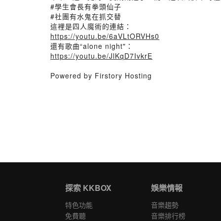
#學生會長有拳頭仙子
#社團有水鬼在抓交替
這裡是四人魔術的連結：
https://youtu.be/6aVLtORVHs0
還有歌曲“alone night"：
https://youtu.be/JlKqD7IvkrE
Powered by Firstory Hosting
探索 KKBOX
娛樂情報
特色功能
音樂趨勢
免費聽
音樂排行榜