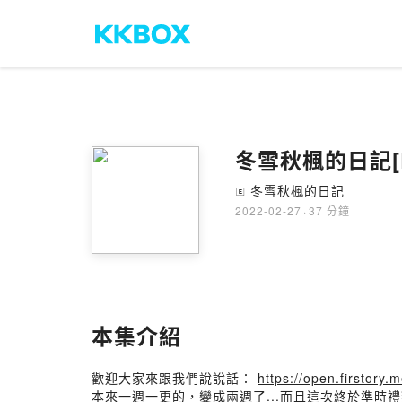
冬雪秋楓的日記[E
冬雪秋楓的日記
🄴
2022-02-27
·
37 分鐘
本集介紹
歡迎大家來跟我們說說話：
https://open.firstor
本來一週一更的，變成兩週了...而且這次終於準時禮