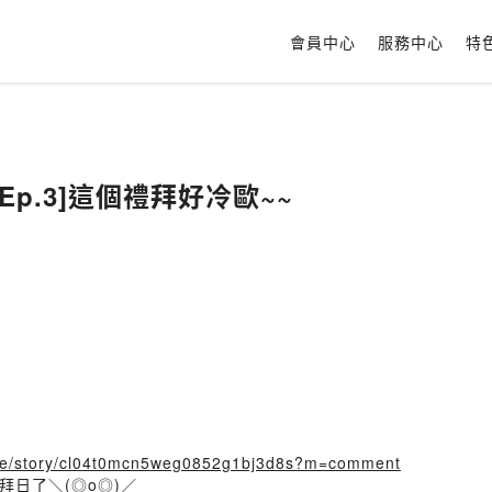
會員中心
服務中心
特
p.3]這個禮拜好冷歐~~
y.me/story/cl04t0mcn5weg0852g1bj3d8s?m=comment
拜日了＼(◎o◎)／