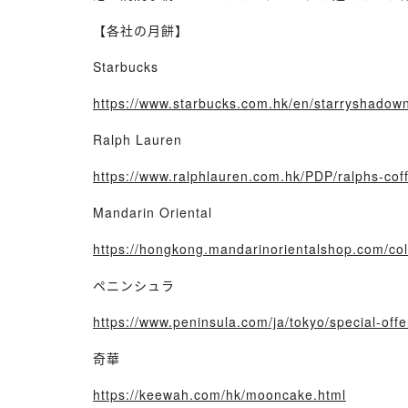
【各社の月餅】
Starbucks
https://www.starbucks.com.hk/en/starryshado
Ralph Lauren
https://www.ralphlauren.com.hk/PDP/ralphs-
Mandarin Oriental
https://hongkong.mandarinorientalshop.com/co
ペニンシュラ
https://www.peninsula.com/ja/tokyo/special-off
奇華
https://keewah.com/hk/mooncake.html