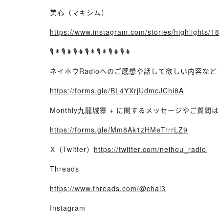
美心（マキシム）
https://www.instagram.com/stories/highlights
🎙👩🎙👩🎙👩🎙👩🎙👩🎙👩🎙👩
ネイホウRadioへのご感想や話して欲しい内容な
https://forms.gle/BL4YXrjUdmcJChi8A
Monthly九龍城寨 + に関するメッセージやご質問
https://forms.gle/Mm8Ak1zHMeTrrrLZ9
⁠X（Twitter）
https://twitter.com/neihou_radio⁠
Threads
https://www.threads.com/@chai3
Instagram