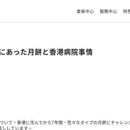
會員中心
服務中心
特
身の丈にあった月餅と香港病院事情
について。香港に住んでから7年間、色々なタイプの月餅にチャレ
話ししています。