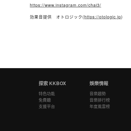
https://www.instagram.com/chai3/
効果音提供 オトロジック(
https://otologic.jp
)
探索 KKBOX
娛樂情報
特色功能
音樂趨勢
免費聽
音樂排行榜
支援平台
年度風雲榜