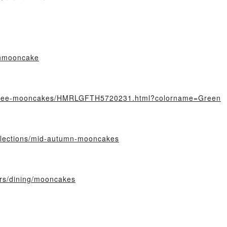
wnmooncake
coffee-mooncakes/HMRLGFTH5720231.html?colorname=Green
llections/mid-autumn-mooncakes
ers/dining/mooncakes