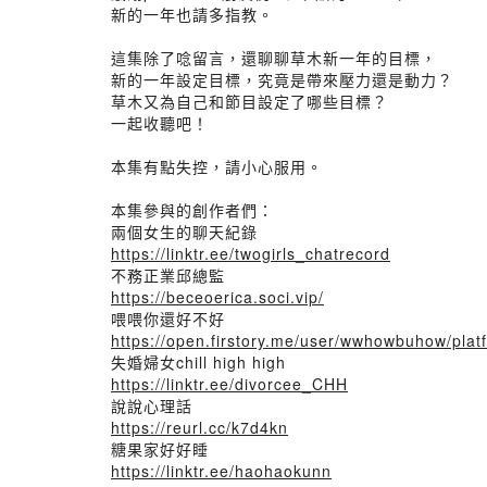
新的一年也請多指教。
這集除了唸留言，還聊聊草木新一年的目標，
新的一年設定目標，究竟是帶來壓力還是動力？
草木又為自己和節目設定了哪些目標？
一起收聽吧！
本集有點失控，請小心服用。
本集參與的創作者們：
兩個女生的聊天紀錄
https://linktr.ee/twogirls_chatrecord
不務正業邱總監
https://beceoerica.soci.vip/
喂喂你還好不好
https://open.firstory.me/user/wwhowbuhow/plat
失婚婦女chill high high
https://linktr.ee/divorcee_CHH
說說心理話
https://reurl.cc/k7d4kn
糖果家好好睡
https://linktr.ee/haohaokunn