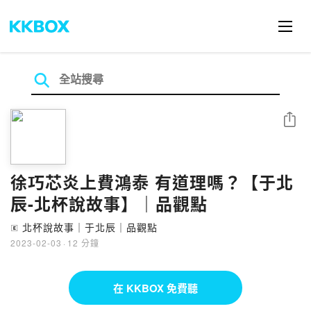
分享
徐巧芯炎上費鴻泰 有道理嗎？【于北
辰-北杯說故事】｜品觀點
北杯說故事｜于北辰｜品觀點
🄴
2023-02-03
·
12 分鐘
在 KKBOX 免費聽