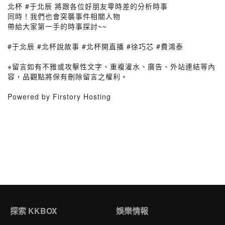
北杯 #于北辰 將跟各位好朋友零時差的分析時事
同時！我們也會突襲事件相關人物
帶給大家第一手的時事探討~~
#于北辰 #北杯說故事 #北杯開直播 #徐巧芯 #費鴻泰
※留言如有不雅或攻擊性文字、重複灌水、廣告、外站連結等內
容，品觀點將保有刪除留言之權利。
Powered by Firstory Hosting
探索 KKBOX
娛樂情報