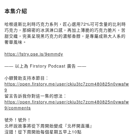
本集介紹
哈根達斯比利時巧克力系列，匠心選用72%可可含量的比利時
巧克力，那綿密的冰淇淋口感，再加上薄脆的巧克力脆片，苦
甜交織，完美呈現黑巧克力的濃郁香醇，是專屬成熟大人系的
奢華風味。
https://fstry.pse.is/9emmdy
—— 以上為 Firstory Podcast 廣告 ——
小額贊助支持本節目：
https://open.firstory.me/user/ckiu3tc7zcm480825n0vwafw
9
留言告訴我你對這一集的想法：
https://open.firstory.me/user/ckiu3tc7zcm480825n0vwafw
9/comments
號外！號外！
北杯說故事將從下周開始變成『北杯開直播』
沒錯！從下周開始每個星期五早上10點