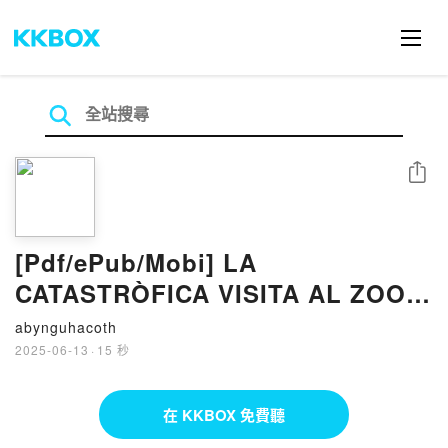
分享
[Pdf/ePub/Mobi] LA
CATASTRÒFICA VISITA AL ZOO -
Joël Dicker descargar ebook
abynguhacoth
gratis
2025-06-13
·
15 秒
在 KKBOX 免費聽