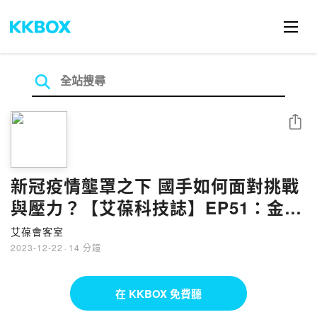
分享
新冠疫情壟罩之下 國手如何面對挑戰
與壓力？【艾葆科技誌】EP51：金牌
國手 張建雄（下）《職人360》
艾葆會客室
2023-12-22
·
14 分鐘
在 KKBOX 免費聽