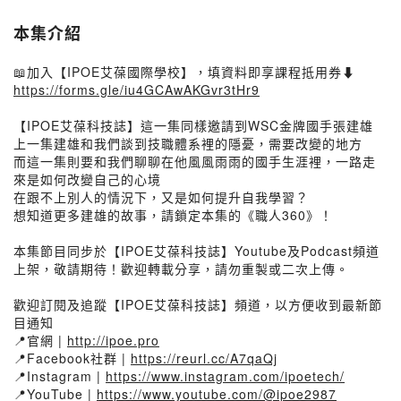
本集介紹
📖加入【IPOE艾葆國際學校】，填資料即享課程抵用券⬇️
https://forms.gle/iu4GCAwAKGvr3tHr9
【IPOE艾葆科技誌】這一集同樣邀請到WSC金牌國手張建雄
上一集建雄和我們談到技職體系裡的隱憂，需要改變的地方
而這一集則要和我們聊聊在他風風雨雨的國手生涯裡，一路走
來是如何改變自己的心境
在跟不上別人的情況下，又是如何提升自我學習？
想知道更多建雄的故事，請鎖定本集的《職人360》！
本集節目同步於【IPOE艾葆科技誌】Youtube及Podcast頻道
上架，敬請期待！歡迎轉載分享，請勿重製或二次上傳。
歡迎訂閱及追蹤【IPOE艾葆科技誌】頻道，以方便收到最新節
目通知
📍官網 |
http://ipoe.pro
📍Facebook社群 |
https://reurl.cc/A7qaQj
📍Instagram |
https://www.instagram.com/ipoetech/
📍YouTube |
https://www.youtube.com/@ipoe2987