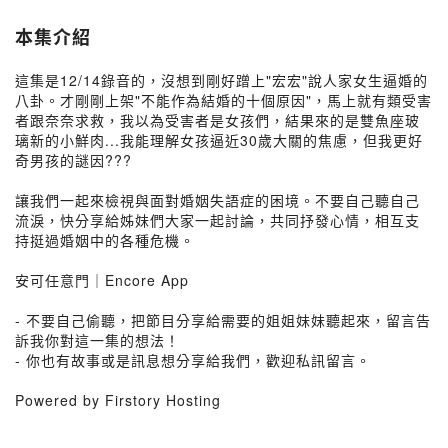
本集介紹
這集是12/14錄音的，沒想到剛好蹭上"宏宏"說人家女生逼婚的
八卦。才剛剛上架"不能作為結婚的十個原因"，馬上就有類受害
者跟奈奈求救，我以為受害者是女孩們，結果來的是雙魚座玻
璃新的小鮮肉...我能理解女孩逼近30歲大關的焦慮，但我更好
奇男孩的謎因???
讓我們一起來檢視與面對婚姻失語症的困境。不要自己聽自己
流淚，快分享給姊妹們大家一起討論，共同抒發心情，相互支
持挺過婚姻中的各種危機。
安可任意門｜Encore App
- 不要自己偷聽，把節目分享給需要的姐姐妹妹聽起來，留言告
訴我你對這一集的想法！
- 你也有故事或是訊息想分享給我們，歡迎私訊留言。
Powered by Firstory Hosting