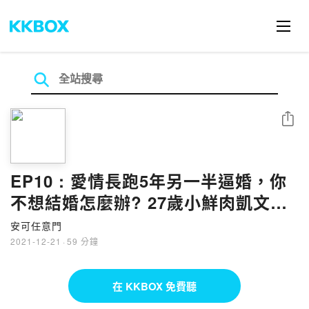
分享
EP10 : 愛情長跑5年另一半逼婚，你
不想結婚怎麼辦? 27歲小鮮肉凱文的
告白
安可任意門
2021-12-21
·
59 分鐘
在 KKBOX 免費聽