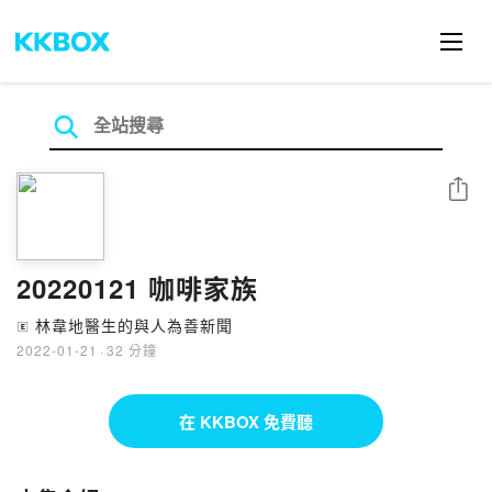
分享
20220121 咖啡家族
林韋地醫生的與人為善新聞
🄴
2022-01-21
·
32 分鐘
在 KKBOX 免費聽