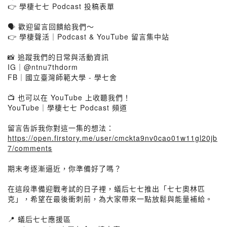
👉 學棲七七 Podcast 投稿表單
🗣️ 歡迎留言回饋給我們～
👉 學棲聲活｜Podcast & YouTube 留言集中站
📸 追蹤我們的日常與活動資訊
IG｜@ntnu7thdorm
FB｜國立臺灣師範大學 - 學七舍
📺 也可以在 YouTube 上收聽我們！
YouTube｜學棲七七 Podcast 頻道
留言告訴我你對這一集的想法：
https://open.firstory.me/user/cmckta9nv0cao01w11gl20jb
7/comments
期末考逐漸逼近，你準備好了嗎？
在這段準備迎戰考試的日子裡，蟻后七七推出「七七奧林匹
克」，希望在最後衝刺前，為大家帶來一點放鬆與能量補給。
📍 蟻后七七應援區