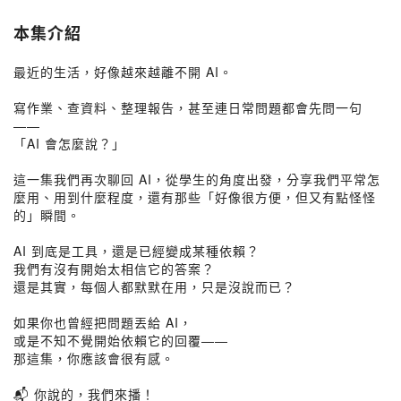
本集介紹
最近的生活，好像越來越離不開 AI。
寫作業、查資料、整理報告，甚至連日常問題都會先問一句
——
「AI 會怎麼說？」
這一集我們再次聊回 AI，從學生的角度出發，分享我們平常怎
麼用、用到什麼程度，還有那些「好像很方便，但又有點怪怪
的」瞬間。
AI 到底是工具，還是已經變成某種依賴？
我們有沒有開始太相信它的答案？
還是其實，每個人都默默在用，只是沒說而已？
如果你也曾經把問題丟給 AI，
或是不知不覺開始依賴它的回覆——
那這集，你應該會很有感。
📬 你說的，我們來播！