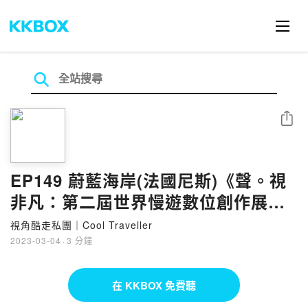
分享
EP149 蔚藍海岸(法國尼斯)《聲。視
非凡：第二屆世界慢遊數位創作展》
《視角酷走私團》
視角酷走私團｜Cool Traveller
2023-03-04
·
3 分鐘
在 KKBOX 免費聽