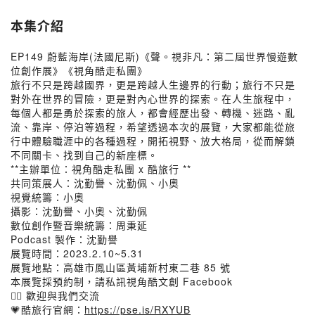
本集介紹
EP149 蔚藍海岸(法國尼斯)《聲。視非凡：第二屆世界慢遊數
位創作展》《視角酷走私團》
旅行不只是跨越國界，更是跨越人生邊界的行動；旅行不只是
對外在世界的冒險，更是對內心世界的探索。在人生旅程中，
每個人都是勇於探索的旅人，都會經歷出發、轉機、迷路、亂
流、靠岸、停泊等過程，希望透過本次的展覽，大家都能從旅
行中體驗職涯中的各種過程，開拓視野、放大格局，從而解鎖
不同關卡、找到自己的新座標。
**主辦單位：視角酷走私團 x 酷旅行 **
共同策展人：沈勤譽、沈勤佩、小奧
視覺統籌：小奧
攝影：沈勤譽、小奧、沈勤佩
數位創作暨音樂統籌：周秉延
Podcast 製作：沈勤譽
展覽時間：2023.2.10~5.31
展覽地點：高雄市鳳山區黃埔新村東二巷 85 號
本展覽採預約制，請私訊視角酷文創 Facebook
👉🏻 歡迎與我們交流
💗酷旅行官網：
https://pse.is/RXYUB