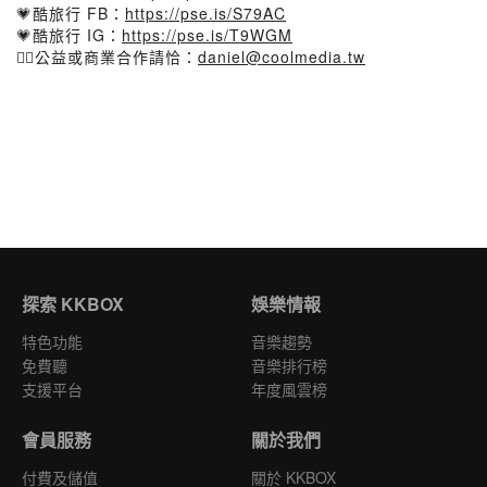
💗酷旅行 FB：
https://pse.is/S79AC
💗酷旅行 IG：
https://pse.is/T9WGM
👉🏻公益或商業合作請恰：
daniel@coolmedia.tw
探索 KKBOX
娛樂情報
特色功能
音樂趨勢
免費聽
音樂排行榜
支援平台
年度風雲榜
會員服務
關於我們
付費及儲值
關於 KKBOX