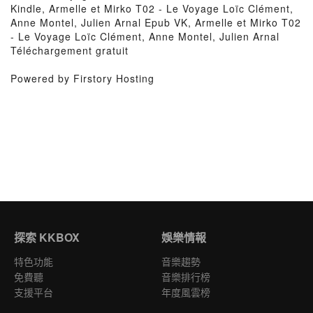
Kindle, Armelle et Mirko T02 - Le Voyage Loïc Clément,
Anne Montel, Julien Arnal Epub VK, Armelle et Mirko T02
- Le Voyage Loïc Clément, Anne Montel, Julien Arnal
Téléchargement gratuit
Powered by Firstory Hosting
探索 KKBOX
娛樂情報
特色功能
音樂趨勢
免費聽
音樂排行榜
支援平台
年度風雲榜