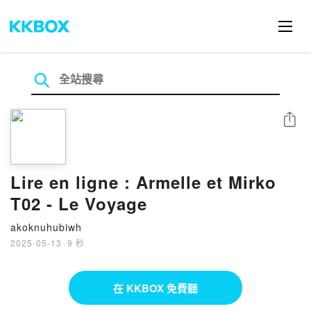
分享
Lire en ligne : Armelle et Mirko
T02 - Le Voyage
akoknuhubiwh
2025-05-13
·
9 秒
在 KKBOX 免費聽