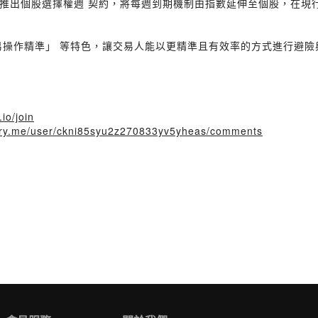
推出個股選擇權週 契約，將每週到期機制由指數延伸至個股，在現
易操作精準」 等特色，讓交易人能以更精準且有效率的方式進行避險
.io/join
story.me/user/ckni85syu2z270833yv5yheas/comments