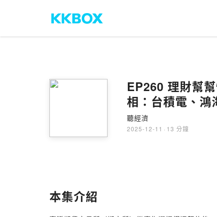
EP260 理財
相：台積電、鴻
聽經濟
2025-12-11
·
13 分鐘
本集介紹