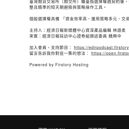
臺灣期貨交易所（期交所）繼臺指選擇權週契約後，
整且精準的短天期避險與策略操作工具。
個股選擇權具備 「資金效率高、運用策略多元、交
主持人：經濟日報新媒體中心資深產品編輯 林語柔
來賓：經濟日報採訪中心證券組撰述委員 魏興中
加入會員，支持節目：
https://ednpodcast.firstory
留言告訴我你對這一集的想法：
https://open.fir
Powered by Firstory Hosting