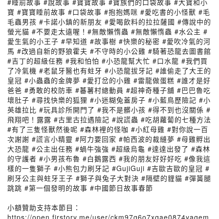
#睡前故事 #說故事 #寶寶故事 #寶族們的口袋故事 #大寶和小
寶 #寶寶睡前故事 #口袋故事 #抱抱媽咪 #愛吃書的小怪獸 #毛
毛蟲男孩 #卡諾小鎮的新朋友 #愛喝飲料的拉拉薩國 #傳說中的
螢光貓 #不要走太遠喔！#無敵懶惰蟲 #無敵懶惰蟲 #水公主 #
愛生氣的小王子 #早知道 #故事樹 #快樂的秘密 #愛吹冷氣的河
馬 #改過自新的野狼霍夫 #不守時的小公雞 #騎著恐龍去圖書館
#吉丁的超級任務 #我和怕怕 #小恐龍幫大忙 #口水龍 #我們買
了冷氣機 #老鼠牙醫也有蛀牙 #小恐龍拔牙記 #誰偷走了大王的
皇冠 #小蟲蟲的金牌夢 #愛打岔的小雞 #雷龍做蛋糕 #誰才是好
爸爸 #勇敢的校防車 #蕃薯村總動員 #超神奇種子舖 #巴巴魯吃
壞肚子 #尋找快樂的狐狸 #小迷糊兔蓋房子 #小藍鳥歷險記 #小
英雄拉比 #玩具診所開門了 #我不是髒小孩 #得不到也沒關係 #
飛翔吧！露露 #古里古拉遇險記 #說謊蟲 #吃胡蘿蔔的七種方法
#有了三隻怪獸然後呢 #森林裡的怪咖 #小紅母雞 #對你說一百
次謝謝 #謊言小精靈 #阿力要回家 #帕西波的裁縫夢 #母雞孵出
大恐龍 #公主出任務 #蝸牛強強 #超級烏龜 #達達出發了 #森林
的守護者 #小男孩布魯 #白鵝露西 #我的朋友好好好吃 #像我這
樣的一隻獅子 #小熊包力刷牙記 #GujiGuji #吉歐吉歐的皇冠 #
刷牙公主與蛀牙王子 #獅子與兔子大對決 #隔壁的貍貓 #彈簧腿
跳跳 #第一個發明的故事 #中國節日故事春節
小額贊助支持本節目：
https://open.firstory.me/user/ckm97g6o7xqae0874yagem