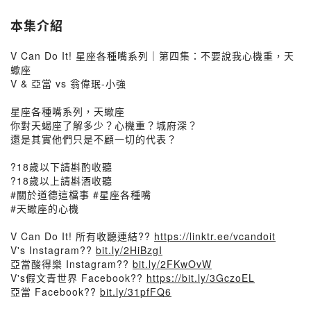
本集介紹
V Can Do It! 星座各種嘴系列｜第四集：不要說我心機重，天
蠍座
V & 亞當 vs 翁偉珉-小強
星座各種嘴系列，天蠍座
你對天蝎座了解多少？心機重？城府深？
還是其實他們只是不顧一切的代表？
?18歲以下請斟酌收聽
?18歲以上請斟酒收聽
#關於道德這檔事 #星座各種嘴
#天蠍座的心機
V Can Do It! 所有收聽連結??
https://linktr.ee/vcandoit
V's Instagram??
bit.ly/2HiBzgI
亞當酸得樂 Instagram??
bit.ly/2FKwOvW
V's假文青世界 Facebook??
https://bit.ly/3GczoEL
亞當 Facebook??
bit.ly/31pfFQ6