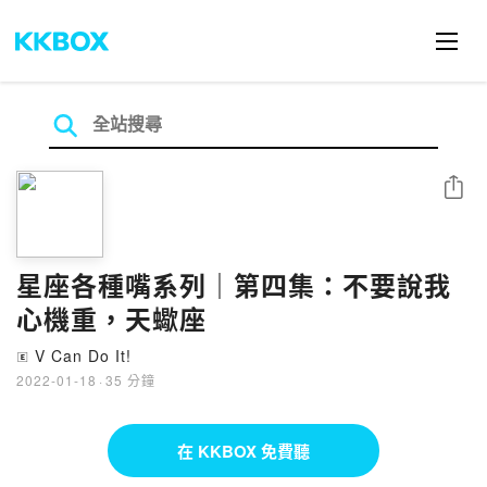
分享
星座各種嘴系列｜第四集：不要說我
心機重，天蠍座
V Can Do It!
🄴
2022-01-18
·
35 分鐘
在 KKBOX 免費聽