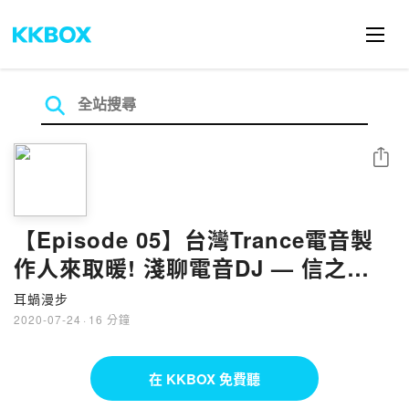
分享
【Episode 05】台灣Trance電音製
作人來取暖! 淺聊電音DJ — 信之
Chih (下)
耳蝸漫步
2020-07-24
·
16 分鐘
在 KKBOX 免費聽