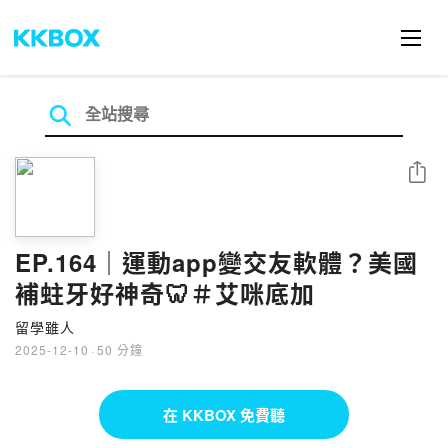
分享
EP.164｜運動app變交友軟體？美國
補蛀牙好神奇🦷＃艾咪底加
留學雖人
2025-12-10
·
50 分鐘
在 KKBOX 免費聽