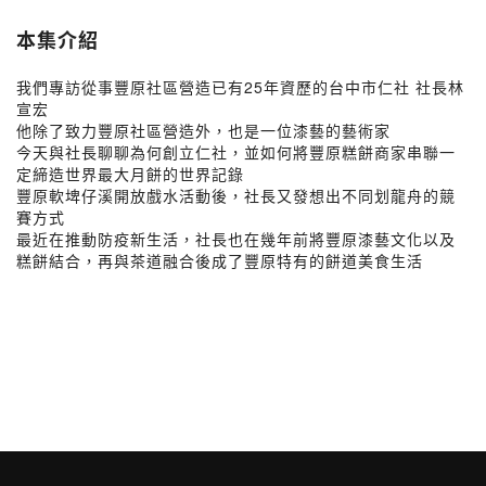
本集介紹
我們專訪從事豐原社區營造已有25年資歷的台中市仁社 社長林
宣宏
他除了致力豐原社區營造外，也是一位漆藝的藝術家
今天與社長聊聊為何創立仁社，並如何將豐原糕餅商家串聯一
定締造世界最大月餅的世界記錄
豐原軟埤仔溪開放戲水活動後，社長又發想出不同划龍舟的競
賽方式
最近在推動防疫新生活，社長也在幾年前將豐原漆藝文化以及
糕餅結合，再與茶道融合後成了豐原特有的餅道美食生活