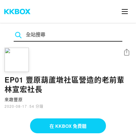
分享
EP01 豐原葫蘆墩社區營造的老前輩
林宣宏社長
來趣豐原
2020-08-17
·
54 分鐘
在 KKBOX 免費聽