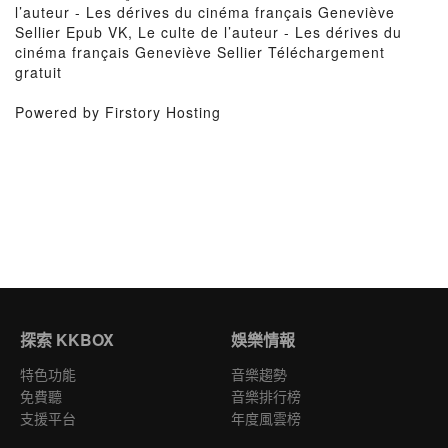
l’auteur - Les dérives du cinéma français Geneviève
Sellier Epub VK, Le culte de l’auteur - Les dérives du
cinéma français Geneviève Sellier Téléchargement
gratuit
Powered by Firstory Hosting
探索 KKBOX
娛樂情報
特色功能
音樂趨勢
免費聽
音樂排行榜
支援平台
年度風雲榜