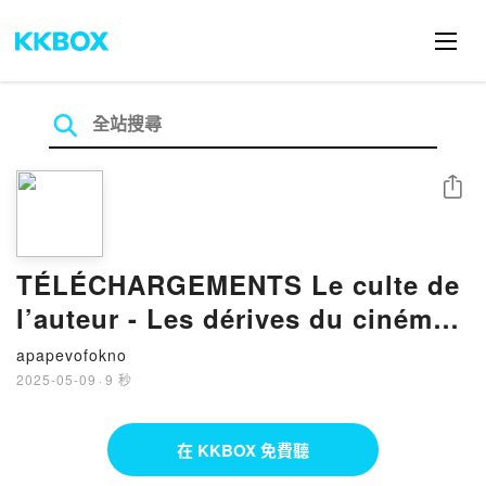
分享
TÉLÉCHARGEMENTS Le culte de
l’auteur - Les dérives du cinéma
français
apapevofokno
2025-05-09
·
9 秒
在 KKBOX 免費聽