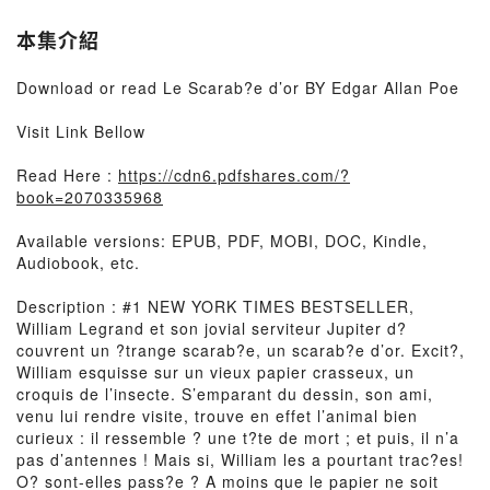
本集介紹
Download or read Le Scarab?e d’or BY Edgar Allan Poe
Visit Link Bellow
Read Here :
https://cdn6.pdfshares.com/?
book=2070335968
Available versions: EPUB, PDF, MOBI, DOC, Kindle,
Audiobook, etc.
Description : #1 NEW YORK TIMES BESTSELLER,
William Legrand et son jovial serviteur Jupiter d?
couvrent un ?trange scarab?e, un scarab?e d’or. Excit?,
William esquisse sur un vieux papier crasseux, un
croquis de l’insecte. S’emparant du dessin, son ami,
venu lui rendre visite, trouve en effet l’animal bien
curieux : il ressemble ? une t?te de mort ; et puis, il n’a
pas d’antennes ! Mais si, William les a pourtant trac?es!
O? sont-elles pass?e ? A moins que le papier ne soit