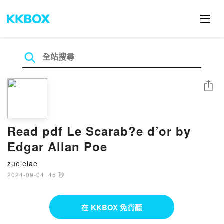
分享
Read pdf Le Scarab?e d’or by
Edgar Allan Poe
zuoleiae
2024-09-04
·
45 秒
在 KKBOX 免費聽