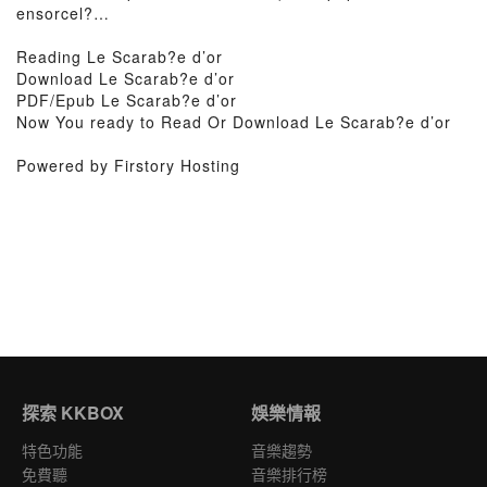
ensorcel?…
Reading Le Scarab?e d’or
Download Le Scarab?e d’or
PDF/Epub Le Scarab?e d’or
Now You ready to Read Or Download Le Scarab?e d’or
Powered by Firstory Hosting
探索 KKBOX
娛樂情報
特色功能
音樂趨勢
免費聽
音樂排行榜