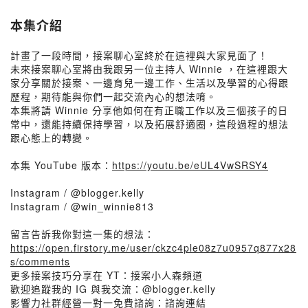
本集介紹
計畫了一段時間，接案聊心室終於在這裡與大家見面了！
未來接案聊心室將由我跟另一位主持人 Winnie ，在這裡跟大
家分享關於接案、一邊育兒一邊工作、生活以及學習的心得跟
歷程，期待能與你們一起交流內心的想法唷。
本集將請 Winnie 分享他如何在有正職工作以及三個孩子的日
常中，還能持續保持學習，以及拓展舒適圈，這段過程的想法
跟心態上的轉變。
本集 YouTube 版本：
https://youtu.be/eUL4VwSRSY4
Instagram / @blogger.kelly
Instagram / @win_winnie813
留言告訴我你對這一集的想法：
https://open.firstory.me/user/ckzc4ple08z7u0957q877x28
s/comments
更多接案技巧分享在 YT：接案小人森頻道
歡迎追蹤我的 IG 與我交流：@blogger.kelly
影響力社群經營一對一免費諮詢：諮詢連結