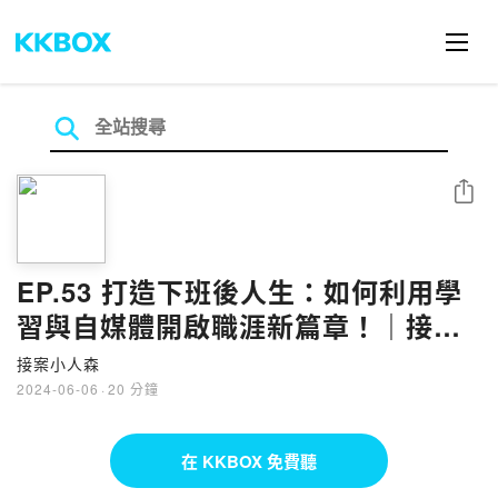
分享
EP.53 打造下班後人生：如何利用學
習與自媒體開啟職涯新篇章！｜接案
聊心室
接案小人森
2024-06-06
·
20 分鐘
在 KKBOX 免費聽