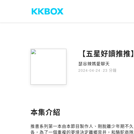
【五星好讀推推
瑟谷辣媽愛聊天
2024-04-24
·
23 分鐘
本集介紹
推書系列第一本由本節目製作人、剛脫離少年期不久
各，為了一個重複的夢境決定離鄉背井，和駱駝商隊