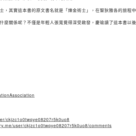
士，其實這本書的原文書名就是「煉金術士」，在聖狄雅各的旅程
什麼關係呢？不僅是年輕人張寬覺得深受啟發，慶瑜讀了這本書以
tionAssociation
user/ckjzc1o0twqye08207r5k0uo8
story.me/user/ckjzc1o0twqye08207r5k0uo8/comments