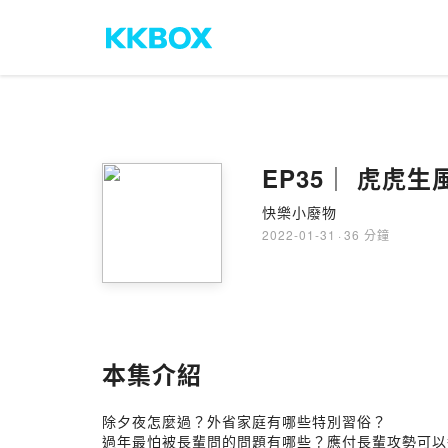
EP35｜ 虎
快樂小廢物
2022-01-31
·
36 分鐘
本集介紹
除夕夜怎麼過？外省家庭有哪些特別習俗？
過年最怕被長輩問的問題有哪些？應付長輩攻勢可以