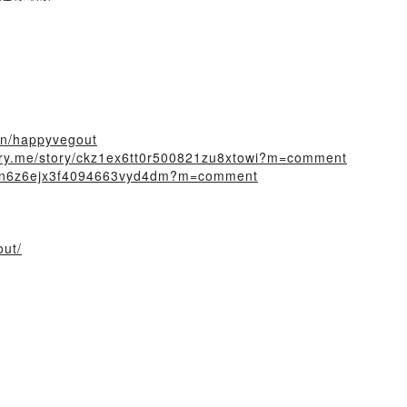
oin/happyvegout
story.me/story/ckz1ex6tt0r500821zu8xtowi?m=comment
/cksn6z6ejx3f4094663vyd4dm?m=comment
out/