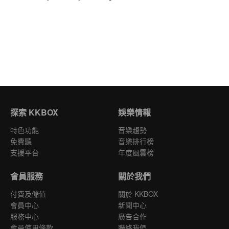
探索 KKBOX
娛樂情報
特色功能
音樂趨勢
免費聽
音樂排行榜
支援平台
年度風雲榜
會員服務
關於我們
付費及儲值
關於 KKBOX
會員中心
新聞中心
服務中心
廣告合作
會員使用條款
聯絡我們