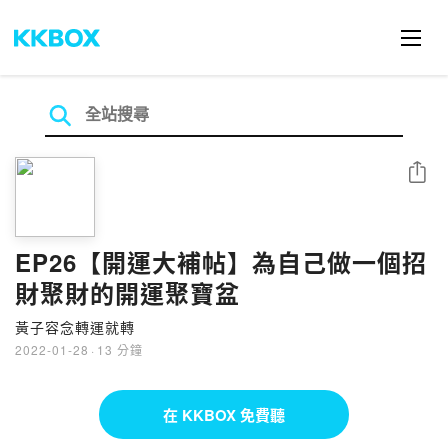
分享
EP26【開運大補帖】為自己做一個招
財聚財的開運聚寶盆
黃子容念轉運就轉
2022-01-28
·
13 分鐘
在 KKBOX 免費聽