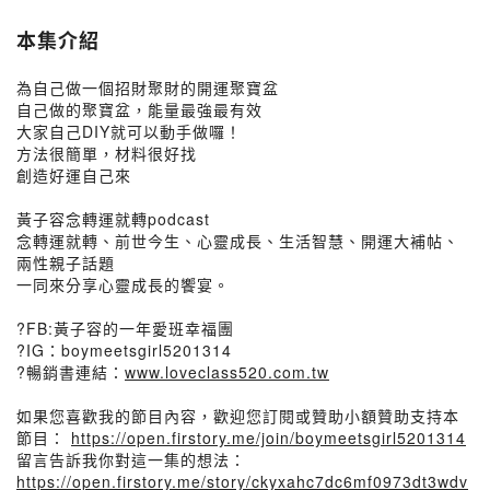
本集介紹
為自己做一個招財聚財的開運聚寶盆
自己做的聚寶盆，能量最強最有效
大家自己DIY就可以動手做囉！
方法很簡單，材料很好找
創造好運自己來
黃子容念轉運就轉podcast
念轉運就轉、前世今生、心靈成長、生活智慧、開運大補帖、
兩性親子話題
一同來分享心靈成長的饗宴。
?FB:黃子容的一年愛班幸福團
?IG：boymeetsgirl5201314
?暢銷書連結：
www.loveclass520.com.tw
如果您喜歡我的節目內容，歡迎您訂閱或贊助小額贊助支持本
節目：
https://open.firstory.me/join/boymeetsgirl5201314
留言告訴我你對這一集的想法：
https://open.firstory.me/story/ckyxahc7dc6mf0973dt3wdv