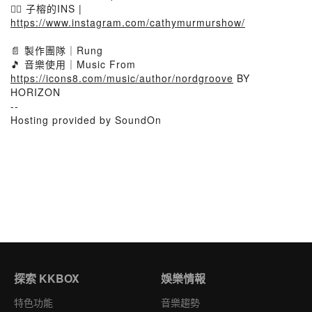
💁‍♀️ 子榕的INS |
https://www.instagram.com/cathymurmurshow/
📄 製作團隊｜Rung
🎵 音樂使用｜Music From
https://icons8.com/music/author/nordgroove
BY
HORIZON
--
Hosting provided by SoundOn
探索 KKBOX
娛樂情報
特色功能
音樂趨勢