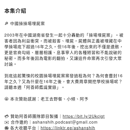
本集介紹
🔎 中國操操場埋屍案
2003年在中國湖南省發生一起十分轟動的「操場埋屍案」。被
害者因為利益衝突，而被殺害、埋屍，屍體與正義被埋藏在中
學操場底下超過16年之久。但16年後，挖出來的不僅是遺骸，
更是官商勾結、層層相護、息事寧人的各種陋習和不能說破的
秘密。而多年後因為電影的翻拍，又讓這件命案再次引發大眾
討論。
到底這起驚悚的校園操場埋屍案案發過程為何？為何會塵封16
年之久？又為什麼在16年之後，會大費周章開挖學校操場呢？
請聽本週「阿善師鑑識實錄」。
🤩 本次贊助感謝：老王去野餐、小傾、阿予
💳 贊助阿善師團隊節目製播｜
https://bit.ly/2Ukcjgt
✉️ 合作邀約｜ashanshih.podcast＠gmail.com
📻 各大收聽平台｜
https://linktr.ee/ashanshih