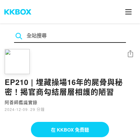
分享
EP210 | 埋藏操場16年的屍骨與秘
密！揭官商勾結層層相護的陋習
阿善師鑑識實錄
2024-12-09
·
29 分鐘
在 KKBOX 免費聽