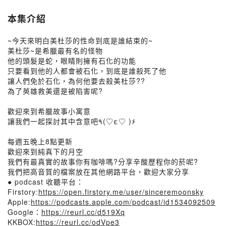
本集介紹
~今天來明白美杜莎的性命到底是誰結束的~
美杜莎~是希臘最有名的怪物
他的頭髮是蛇，眼睛則擁有石化的功能
只要看到他的人都會被石化，到底是誰殺死了他
讓人們免於石化，為何他要去殺美杜莎??
為了英雄救美還是被陷害呢?
歡迎來到希臘故事小寓意
讓我們一起探討其中含意吧٩(♡ε♡ )۶
每週五晚上8點更新
歡迎來到純真下的月空
我們有最真實的故事你有咖啡嗎?分享辛酸歷程你的菸呢?
我們把高音質的檔案放在其他網路平台，歡迎大家分享
● podcast 收聽平台：
Firstory:
https://open.firstory.me/user/sinceremoonsky
Apple:
https://podcasts.apple.com/podcast/id1534092509
Google：
https://reurl.cc/d519Xq
KKBOX:
https://reurl.cc/odVpe3