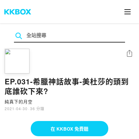
分享
EP.031-希臘神話故事-美杜莎的頭到
底誰砍下來?
純真下的月空
2021-04-30
·
36 分鐘
在 KKBOX 免費聽