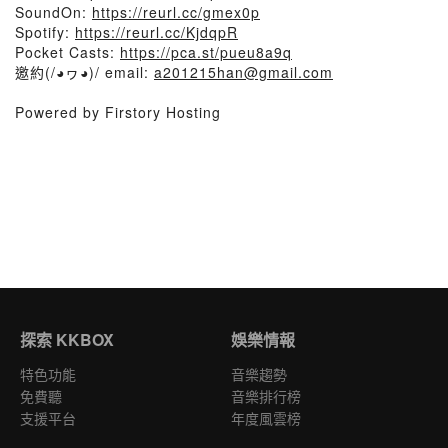
SoundOn:
https://reurl.cc/gmex0p
Spotify:
https://reurl.cc/KjdqpR
Pocket Casts:
https://pca.st/pueu8a9q
邀約(/◕ヮ◕)/ email:
a201215han@gmail.com
Powered by Firstory Hosting
探索 KKBOX
娛樂情報
特色功能
音樂趨勢
免費聽
音樂排行榜
支援平台
年度風雲榜