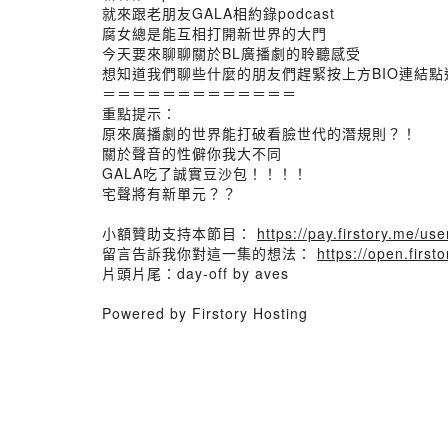
就來跟老朋友GALA相約錄podcast
腐女總是能互相打開新世界的大門
今天要來聊聊關於BL廣播劇的聆聽感受
想知道我們聊些什麼的朋友們趕緊按上方BIO連結點
＝＝＝＝＝＝＝＝＝＝＝＝＝
重點提示：
原來廣播劇的世界能打破看臉世代的潛規則？！
關於聲音的性僻你我大不同
GALA吃了誠實豆沙包！！！！
宅聲將有新單元？？
小額贊助支持本節目：
https://pay.firstory.me/u
留言告訴我你對這一集的想法：
https://open.fir
片頭片尾：day-off by aves
Powered by Firstory Hosting