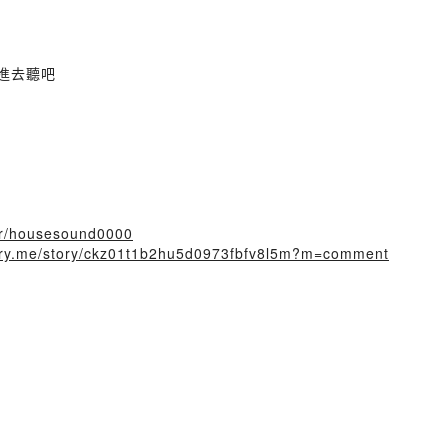
進去聽吧
ser/housesound0000
story.me/story/ckz01t1b2hu5d0973fbfv8l5m?m=comment