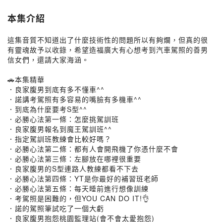
本集介紹
這集音質不知道出了什麼技術性的問題所以有夠爛，但真的很
有靈魂故予以收錄，希望造福廣大有心想考到汽車駕照的善男
信女們，還請大家海涵。
🚗本集精華
．良家腹男到底有多不懂車^^
．諾講考駕照有多容易的嘴臉有多機車^^
．到底為什麼要考S型^^
．必勝心法第一條：怎麼挑駕訓班
．良家腹男報名到魔王駕訓班^^
．指定駕訓班教練會比較好嗎？
．必勝心法第二條：都有人會開飛機了你憑什麼不會
．必勝心法第三條：左腳放在哪裡很重要
．良家腹男的S型連路人教練都看不下去
．必勝心法第四條：YT是你最好的補習班老師
．必勝心法第五條：每天睡前進行想像訓練
．考駕照是困難的，但YOU CAN DO IT!👌
．諾的駕照筆試吃了一個大虧
．良家腹男抱怨桃園監理站(會不會太愛抱怨)