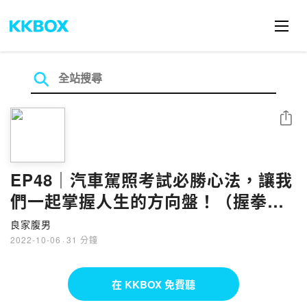
分享
EP48｜汽車駕照考試必勝心法，讓我
們一起掌握人生的方向盤！（握拳）
feat.唯唯諾諾
良家腹男
2022-10-06
·
31 分鐘
在 KKBOX 免費聽