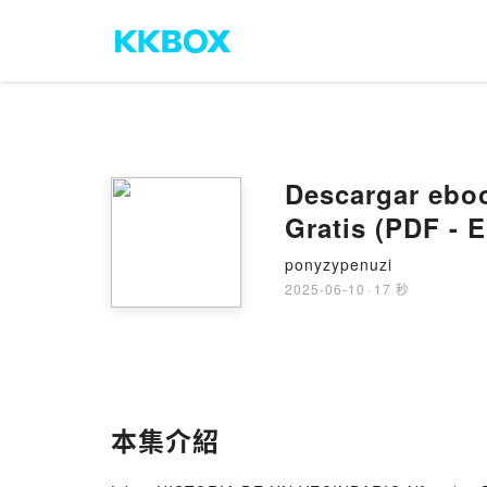
Descargar ebo
Gratis (PDF - 
ponyzypenuzi
2025-06-10
·
17 秒
本集介紹