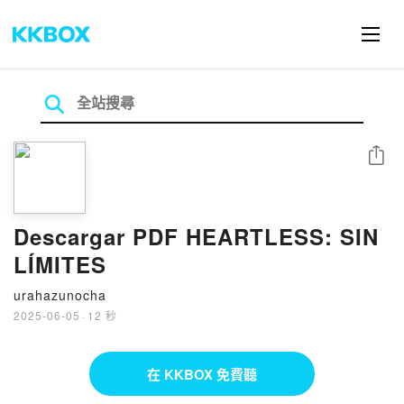
分享
Descargar PDF HEARTLESS: SIN
LÍMITES
urahazunocha
2025-06-05
·
12 秒
在 KKBOX 免費聽