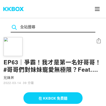
分享
EP63｜爭霸！我才是第一名好哥哥！
#哥哥們對妹妹寵愛無極限？Feat.呵
呵啦啦
兄妹丼
2022-03-14
·
39 分鐘
在 KKBOX 免費聽