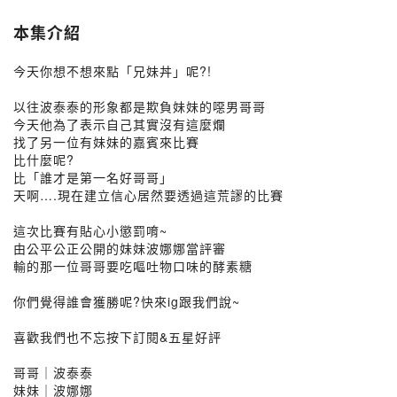
本集介紹
今天你想不想來點「兄妹丼」呢?!
以往波泰泰的形象都是欺負妹妹的噁男哥哥
今天他為了表示自己其實沒有這麼爛
找了另一位有妹妹的嘉賓來比賽
比什麼呢?
比「誰才是第一名好哥哥」
天啊….現在建立信心居然要透過這荒謬的比賽
這次比賽有貼心小懲罰唷~
由公平公正公開的妹妹波娜娜當評審
輸的那一位哥哥要吃嘔吐物口味的酵素糖
你們覺得誰會獲勝呢?快來ig跟我們說~
喜歡我們也不忘按下訂閱&五星好評
哥哥｜波泰泰
妹妹｜波娜娜