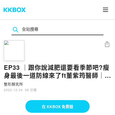
分享
EP33 ｜跟你說減肥還要看季節吧?瘦
身最後一道防線來了ft董紫筠醫師｜整
形顏究所
整形顏究所
2022-12-24
·
58 分鐘
在 KKBOX 免費聽