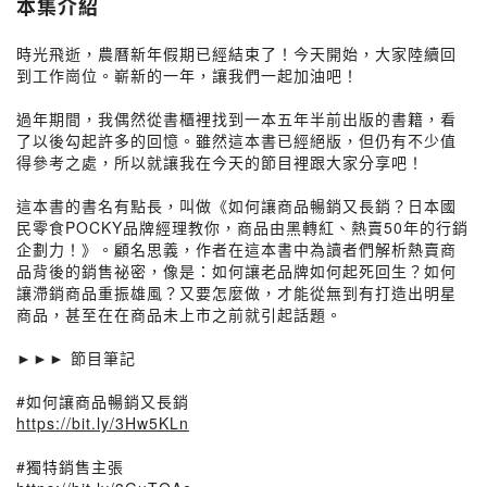
本集介紹
時光飛逝，農曆新年假期已經結束了！今天開始，大家陸續回
到工作崗位。嶄新的一年，讓我們一起加油吧！
過年期間，我偶然從書櫃裡找到一本五年半前出版的書籍，看
了以後勾起許多的回憶。雖然這本書已經絕版，但仍有不少值
得參考之處，所以就讓我在今天的節目裡跟大家分享吧！
這本書的書名有點長，叫做《如何讓商品暢銷又長銷？日本國
民零食POCKY品牌經理教你，商品由黑轉紅、熱賣50年的行銷
企劃力！》。顧名思義，作者在這本書中為讀者們解析熱賣商
品背後的銷售祕密，像是：如何讓老品牌如何起死回生？如何
讓滯銷商品重振雄風？又要怎麼做，才能從無到有打造出明星
商品，甚至在在商品未上市之前就引起話題。
►►► 節目筆記
#如何讓商品暢銷又長銷
https://bit.ly/3Hw5KLn
#獨特銷售主張