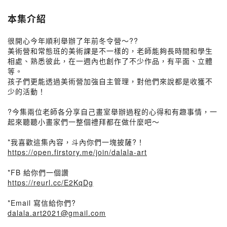
本集介紹
很開心今年順利舉辦了年前冬令營～??
美術營和常態班的美術課是不一樣的，老師能夠長時間和學生
相處、熟悉彼此，在一週內也創作了不少作品，有平面、立體
等。
孩子們更能透過美術營加強自主管理，對他們來說都是收獲不
少的活動！
?今集兩位老師各分享自己畫室舉辦過程的心得和有趣事情，一
起來聽聽小畫家們一整個禮拜都在做什麼吧～
*我喜歡這集內容，斗內你們一塊披薩?！
https://open.firstory.me/join/dalala-art
*FB 給你們一個讚
https://reurl.cc/E2KqDg
*Email 寫信給你們?
dalala.art2021@gmail.com