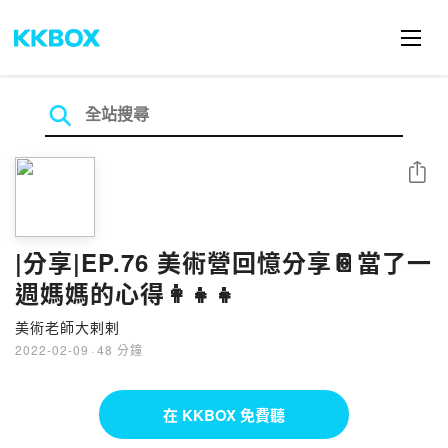
分享
|分享|EP.76 美術營回憶分享📔當了一
週媽媽的心得👩‍👧‍👧
美術老師大剌剌
2022-02-09
·
48 分鐘
在 KKBOX 免費聽