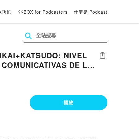
色功能
KKBOX for Podcasters
什麼是 Podcast
RIKAI+KATSUDO: NIVEL
分享
 COMUNICATIVAS DE LA
播放