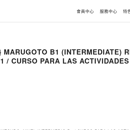
會員中心
服務中心
特
ar} MARUGOTO B1 (INTERMEDIATE) 
1 / CURSO PARA LAS ACTIVIDADES
LENGUA / RIKAI (COMPRENSION) (JAPONES)