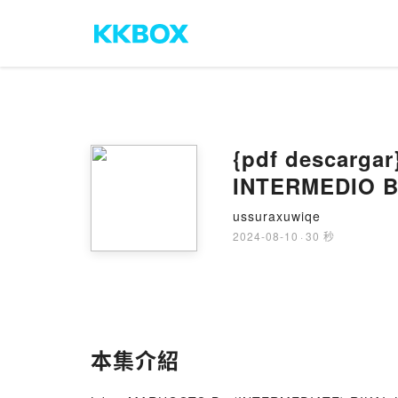
{pdf descarg
INTERMEDIO B
ussuraxuwiqe
2024-08-10
·
30 秒
本集介紹