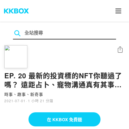
分享
EP. 20 最新的投資標的NFT你聽過了
嗎？ 遠距占卜、寵物溝通真有其事還
是怪力亂神？
時事、趣事、新奇事
2021-07-01
·
1 小時 21 分鐘
在 KKBOX 免費聽