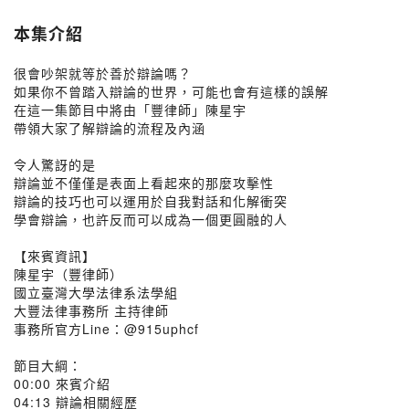
本集介紹
很會吵架就等於善於辯論嗎？
如果你不曾踏入辯論的世界，可能也會有這樣的誤解
在這一集節目中將由「豐律師」陳星宇
帶領大家了解辯論的流程及內涵
令人驚訝的是
辯論並不僅僅是表面上看起來的那麼攻擊性
辯論的技巧也可以運用於自我對話和化解衝突
學會辯論，也許反而可以成為一個更圓融的人
【來賓資訊】
陳星宇（豐律師）
國立臺灣大學法律系法學組
大豐法律事務所 主持律師
事務所官方Line：@915uphcf
節目大綱：
00:00 來賓介紹
04:13 辯論相關經歷