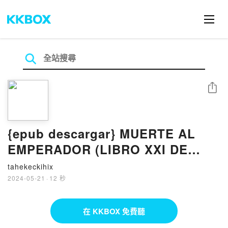
分享
{epub descargar} MUERTE AL
EMPERADOR (LIBRO XXI DE
QUINTO LICINIO CATO)
tahekeckihix
2024-05-21
·
12 秒
在 KKBOX 免費聽