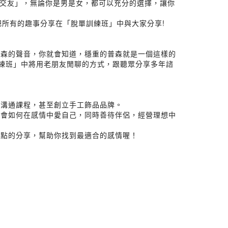
r樂交友」，無論你是男是女，都可以充分的選擇，讓你
把所有的趣事分享在「脫單訓練班」中與大家分享!
普森的聲音，你就會知道，穩重的普森就是一個這樣的
訓練班」中將用老朋友閒聊的方式，跟聽眾分享多年諮
修溝通課程，甚至創立手工飾品品牌。
學會如何在感情中愛自己，同時善待伴侶，經營理想中
觀點的分享，幫助你找到最適合的感情喔！