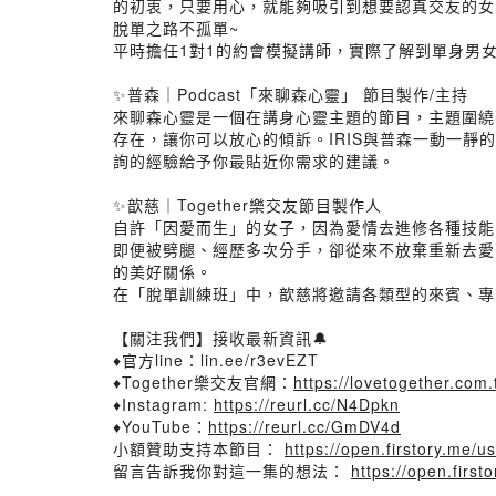
的初衷，只要用心，就能夠吸引到想要認真交友的女生
脫單之路不孤單~
平時擔任1對1的約會模擬講師，實際了解到單身男
✨普森｜Podcast「來聊森心靈」 節目製作/主持
來聊森心靈是一個在講身心靈主題的節目，主題圍繞
存在，讓你可以放心的傾訴。IRIS與普森一動一
詢的經驗給予你最貼近你需求的建議。
✨歆慈｜Together樂交友節目製作人
自許「因愛而生」的女子，因為愛情去進修各種技能
即便被劈腿、經歷多次分手，卻從來不放棄重新去愛
的美好關係。
在「脫單訓練班」中，歆慈將邀請各類型的來賓、專
【關注我們】接收最新資訊🔔
♦官方line：lin.ee/r3evEZT
♦Together樂交友官網：
https://lovetogether.com.
♦Instagram:
https://reurl.cc/N4Dpkn
♦YouTube：
https://reurl.cc/GmDV4d
小額贊助支持本節目：
https://open.firstory.me/
留言告訴我你對這一集的想法：
https://open.fir