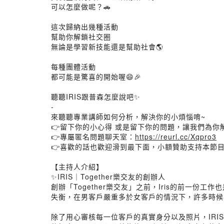
可以怎麼做呢？🚗
這次歸納出幾種活動
幫助你解鎖社交圈
無論是學習新技能還是幫助社會🌎
每種團體活動
都可能是驚喜的開始喔😄🎉
聽聽IRIS跟普森怎麼說吧✨
-
來聽聽專業講師如何分析，解決你的小煩惱唷~
👉留下你的小心得 或是留下你的問題，讓我們為你
👉專屬匿名問題聊天室：
https://reurl.cc/Xqpro3
👉喜歡的話也歡迎滑到最下面，小額贊助支持本節目
【主持人介紹】
✨IRIS｜Together樂交友的創辦人
創辦「Together樂交友」之前，Iris的前
失衡，在男客戶嚴重多於女客戶的情況下，許多時候
除了用心審核每一位客戶的真實身分以及照片，IR