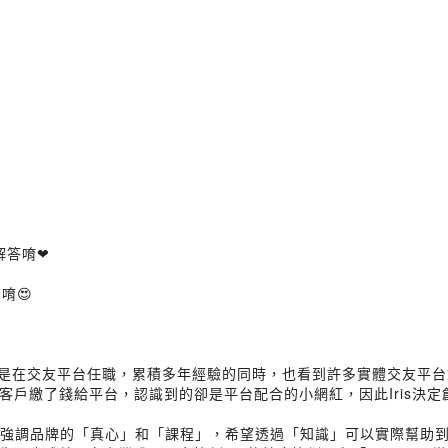
解答唷❤
唷😍
一份工作也是在交友平台任職，累積多年經驗的同時，也看到許多實體交友
客戶繳了錢給平台，認識到的卻是平台配合的小網紅，因此Iris決
IS強調品牌的「真心」和「課程」，希望透過「知識」可以實際幫助