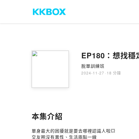
EP180：想找
脫單訓練班
2024-11-27
·
18 分鐘
本集介紹
單身最大的困擾就是要去哪裡認識人啦💥
交友圈沒有異性、生活兩點一線