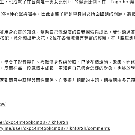
，也成就了在台灣唯一男女比例1:1的健康比例。在「Togethe
女的種種心聲與趣事，因此更能了解到單身男女所面臨到的問題，將
著用身心靈的知識，幫助自己做深度的自我探索與成長。若你聽過
靜的搭配，意外繃出新火花，2位在各領域皆有豐富的經驗，在「脫單
，學會了影音製作、考取健身教練證照、巴哈花精諮詢、煮飯、進
，反而在每一段感情中成長，更知道自己適合怎樣的對象，也終於
家到節目中聊聊與兩性關係、自我提升相關的主題，期待藉由多元
tw/
user/ckpc4nt4opkcm0877lkhf0r2h
story.me/user/ckpc4nt4opkcm0877lkhf0r2h/comments