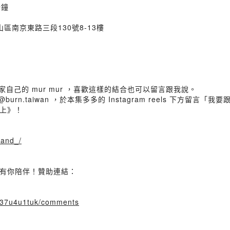
分鐘
中山區南京東路三段130號8-13樓
是在家自己的 mur mur ，喜歡這樣的結合也可以留言跟我說。
 和 @burn.taiwan ，於本集多多的 Instagram reels 下
上》！
oand_/
有你陪伴！贊助連結：
1t37u4u1tuk/comments