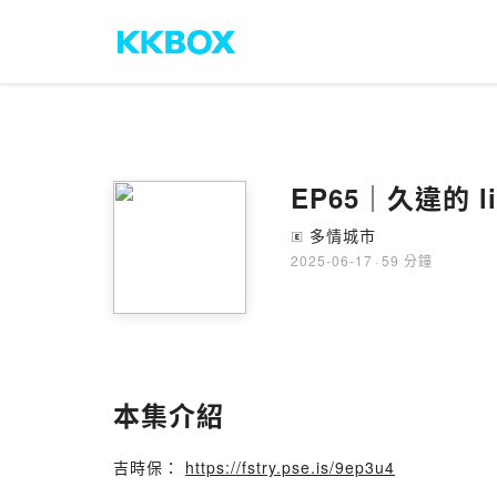
EP65｜久違的 l
多情城市
🄴
2025-06-17
·
59 分鐘
本集介紹
吉時保：
https://fstry.pse.is/9ep3u4