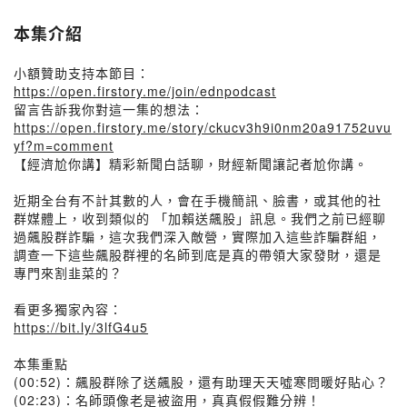
本集介紹
小額贊助支持本節目：
https://open.firstory.me/join/ednpodcast
留言告訴我你對這一集的想法：
https://open.firstory.me/story/ckucv3h9i0nm20a91752uvu
yf?m=comment
【經濟尬你講】精彩新聞白話聊，財經新聞讓記者尬你講。
近期全台有不計其數的人，會在手機簡訊、臉書，或其他的社
群媒體上，收到類似的 「加賴送飆股」訊息。我們之前已經聊
過飆股群詐騙，這次我們深入敵營，實際加入這些詐騙群組，
調查一下這些飆股群裡的名師到底是真的帶領大家發財，還是
專門來割韭菜的？
看更多獨家內容：
https://bit.ly/3lfG4u5
本集重點
(00:52)：飆股群除了送飆股，還有助理天天噓寒問暖好貼心？
(02:23)：名師頭像老是被盜用，真真假假難分辨！