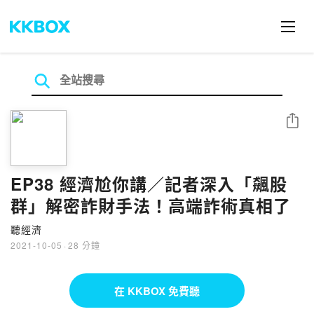
分享
EP38 經濟尬你講／記者深入「飆股
群」解密詐財手法！高端詐術真相了
聽經濟
2021-10-05
·
28 分鐘
在 KKBOX 免費聽