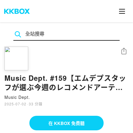
分享
Music Dept. #159【エムデプスタッ
フが選ぶ今週のレコメンドアーティ
スト】
Music Dept.
2025-07-02
·
33 分鐘
在 KKBOX 免費聽