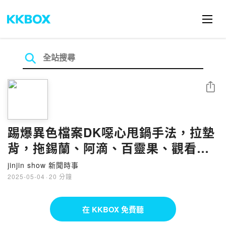
分享
踢爆異色檔案DK噁心甩鍋手法，拉墊
背，拖錫蘭、阿滴、百靈果、觀看紀
錄，幫自己類背書，道貌岸然真的太
jinjin show 新聞時事
噁心了
2025-05-04
·
20 分鐘
在 KKBOX 免費聽