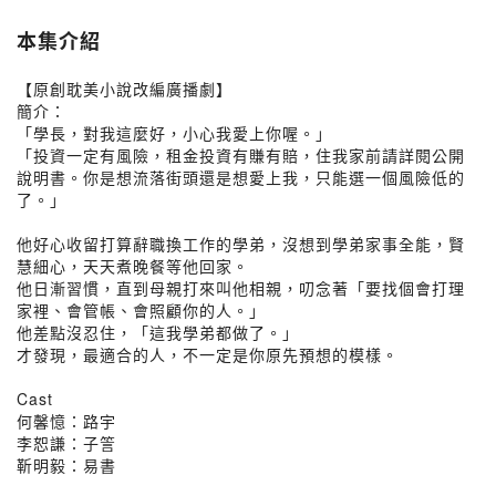
本集介紹
【原創耽美小說改編廣播劇】
簡介：
「學長，對我這麼好，小心我愛上你喔。」
「投資一定有風險，租金投資有賺有賠，住我家前請詳閱公開
說明書。你是想流落街頭還是想愛上我，只能選一個風險低的
了。」
他好心收留打算辭職換工作的學弟，沒想到學弟家事全能，賢
慧細心，天天煮晚餐等他回家。
他日漸習慣，直到母親打來叫他相親，叨念著「要找個會打理
家裡、會管帳、會照顧你的人。」
他差點沒忍住，「這我學弟都做了。」
才發現，最適合的人，不一定是你原先預想的模樣。
Cast
何馨憶：路宇
李恕謙：子䇾
靳明毅：易書