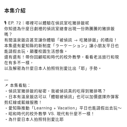
本集介紹
🎙️ EP. 72｜哪裡可以體驗在偵訊室吃豬排飯呢
你知道為什麼日劇裡的偵訊室總會出現一份熱騰騰的豬排飯
嗎？
有間溫泉飯店甚至讓你體驗「被偵訊 → 吃豬排飯」的橋段！
本集還有愛知縣的新制度「ラーケーション」讓小朋友平日也
能請假去玩，顛覆校園生活想像。
還有還有！帶你回顧昭和時代的校外教學，看看老派旅行和現
在有多不一樣，
以及解密為什麼日本人拍照特別愛比出「耶」手勢。
—
📌 本集看點：
・偵訊室豬排飯的秘密，我被偵訊真的吃得到豬排嗎？
・日本有溫泉飯店可以「體驗被偵訊」也可以加價選擇炸彈客
剪紅線或藍線服務！
・愛知縣推動「Learning + Vacation」平日也能請假出去玩～
・昭和時代的校外教學 VS. 現代有什麼不一樣！
・為什麼日本人拍照特別愛比耶