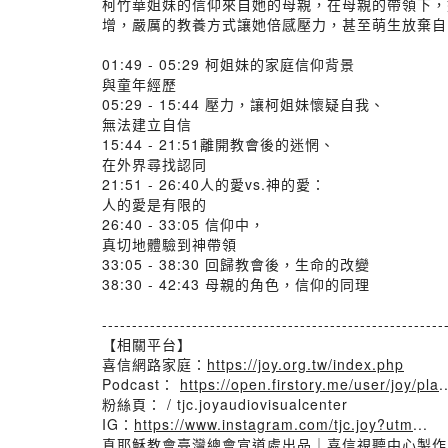
柯竹華姐妹的信仰來自她的母親，在母親的帶領下，
增，嚴厲的教養方式讓她倍感壓力，甚至萌生放棄自
01:49 - 05:29 柯姐妹的家庭信仰背景
與童年經歷
05:29 - 15:44 壓力，讓柯姐妹懷疑自我、
無法建立自信
15:44 - 21:51離開教會後的迷惘、
在外界尋找認同
21:51 - 26:40人的愛vs.神的愛：
人的愛是有限的
26:40 - 33:05 信仰中，
真切地體驗到神帶領
33:05 - 38:30 回歸教會後，生命的改變
38:30 - 42:43 母親的角色，信仰的同理
---------------------------------------------------------
【相關平台】
喜信網路家庭：
https://joy.org.tw/index.php
Podcast：
https://open.firstory.me/user/joy/pla
.
粉絲頁： / tjc.joyaudiovisualcenter
IG：
https://www.instagram.com/tjc.joy?utm
...
真耶穌教會臺灣總會宣道處出品｜喜信視聽中心製作