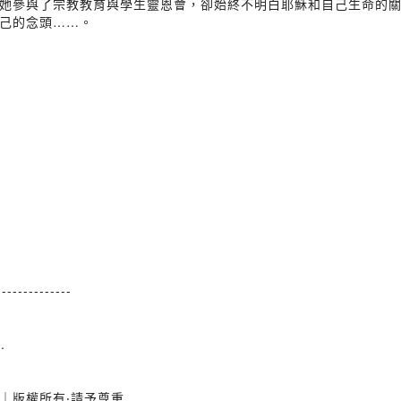
她參與了宗教教育與學生靈恩會，卻始終不明白耶穌和自己生命的
己的念頭……。
--------------
..
｜版權所有‧請予尊重