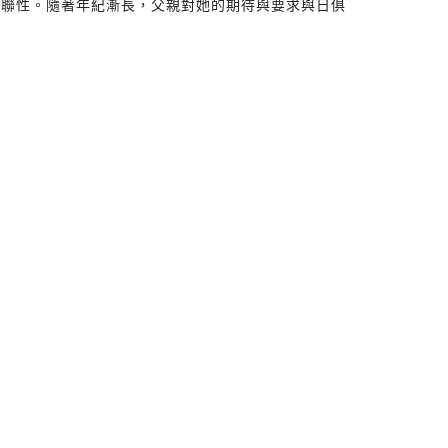
關聯性。隨著年紀漸長，父親對她的期待與要求與日俱